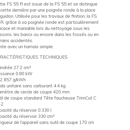
te FS 55 R est issue de la FS 55 et se distingue
cette dernière par une poignée ronde à la place
guidon. Utilisée pour les travaux de finition, la FS
 R, grâce à sa poignée ronde est particulièrement
icace et maniable lors du nettoyage sous les
issons, les bancs ou encore dans les fossés ou en
rains accidentés.
rée avec un harnais simple.
RACTÉRISTIQUES TECHNIQUES
lindrée 27.2 cm³
issance 0.80 kW
2 857 g/kWh
ds unitaire sans carburant 4.4 kg
amètre de cercle de coupe 420 mm
til de coupe standard Tête faucheuse TrimCut C
-2
acité du réservoir 0.330 l
pacité du réservoir 330 cm³
gueur de l’appareil sans outil de coupe 170 cm