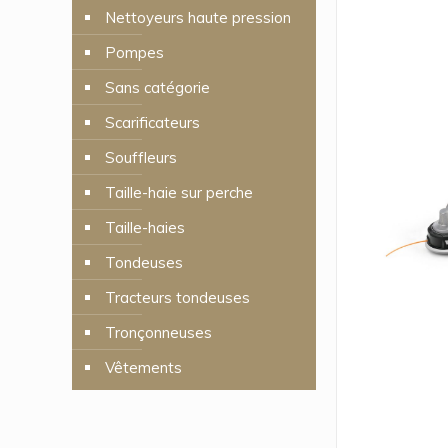
Nettoyeurs haute pression
Pompes
Sans catégorie
Scarificateurs
Souffleurs
Taille-haie sur perche
Taille-haies
Tondeuses
Tracteurs tondeuses
Tronçonneuses
Vêtements