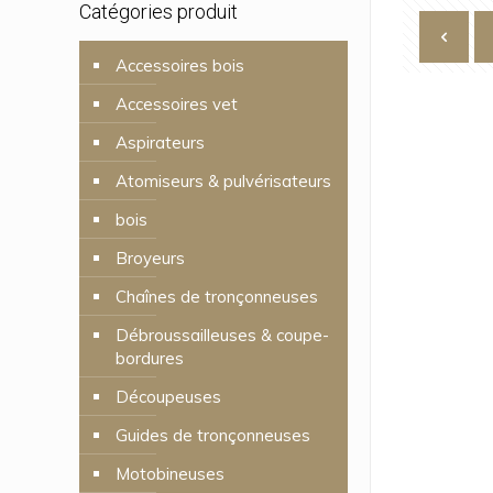
Catégories produit
Accessoires bois
Accessoires vet
Aspirateurs
Atomiseurs & pulvérisateurs
bois
Broyeurs
Chaînes de tronçonneuses
Débroussailleuses & coupe-
bordures
Découpeuses
Guides de tronçonneuses
Motobineuses