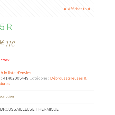
Afficher tout
5 R
0
€
TTC
 stock
à la liste d'envies
 :
41402005449
Catégorie :
Débroussailleuses &
dures
cription
BROUSSAILLEUSE THERMIQUE