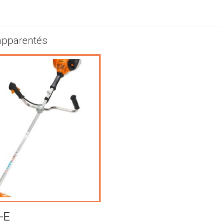
apparentés
-E