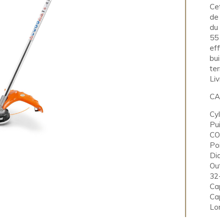
Cet
de 
du 
55
eff
bu
ter
Liv
CA
Cy
Pu
CO
Poi
Di
Ou
32
Cap
Ca
Lon