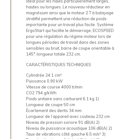
Idéal pour les haies particulièrement larges,
hautes ou longues. Le nouveau réducteur en
magnésium ainsi que le moteur 2 T à balayage
stratifié permettent une réduction de poids
importante pour un travail plus facile. Système
ErgoStart qui facilite le démarrage, ECOSPEED
pour une régulation du régime moteur lors de
longues périodes de travail dans des zones
sensibles au bruit, barre de coupe orientable à
145°, longueur totale 232 cm.
CARACTÉRISTIQUES TECHNIQUES
Cylindrée 24.1 cm³
Puissance 0.90 kW
Vitesse de course 4000 tr/min
CO2 794 g/kWh
Poids unitaire sans carburant 6.1 kg 1)
Longueur de coupe 50 cm
Écartement des dents 34 mm
Longueur de l’appareil avec couteau 232 cm
Niveau de pression sonore 91 dB(A) 2)
Niveau de puissance acoustique 106 dB(A) 2)
Taux de vibrations côté gauche 6.5 m/s² 3)