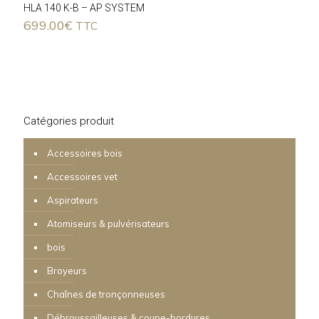
HLA 140 K-B – AP SYSTEM
699.00
€
TTC
Catégories produit
Accessoires bois
Accessoires vet
Aspirateurs
Atomiseurs & pulvérisateurs
bois
Broyeurs
Chaînes de tronçonneuses
Débroussailleuses & coupe-bordures